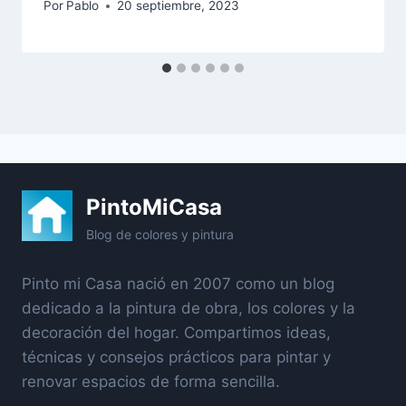
Por
Pablo
20 septiembre, 2023
PintoMiCasa
Blog de colores y pintura
Pinto mi Casa nació en 2007 como un blog
dedicado a la pintura de obra, los colores y la
decoración del hogar. Compartimos ideas,
técnicas y consejos prácticos para pintar y
renovar espacios de forma sencilla.