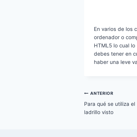
En varios de los 
ordenador o comp
HTML5 lo cual lo
debes tener en c
haber una leve va
Navegación
ANTERIOR
Para qué se utiliza e
de
ladrillo visto
entradas