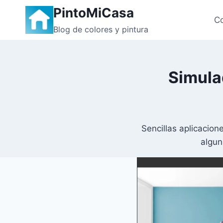
Saltar
PintoMiCasa
al
Co
Blog de colores y pintura
contenido
Simula
Sencillas aplicacion
algun