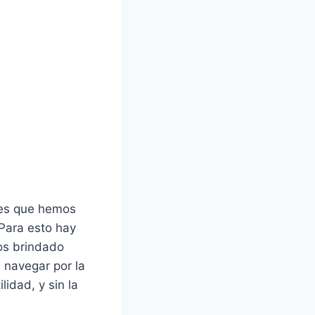
res que hemos
 Para esto hay
os brindado
e navegar por la
idad, y sin la