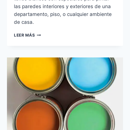
las paredes interiores y exteriores de una
departamento, piso, o cualquier ambiente
de casa.
PINTAR
LEER MÁS
LAS
PAREDES
DE
COLOR
BLANCO:
COMBINACIONES
Y
CONSEJOS
DE
DECORACIÓN