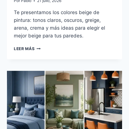
Por
Pablo
21 julio, 2026
Te presentamos los colores beige de
pintura: tonos claros, oscuros, greige,
arena, crema y más ideas para elegir el
mejor beige para tus paredes.
PALETA
LEER MÁS
DE
COLORES
BEIGE:
TONOS
DE
PINTURA
PARA
PAREDES
E
INTERIORES