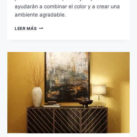
ayudarán a combinar el color y a crear una
ambiente agradable.
PINTAR
LEER MÁS
PAREDES
DE
COLOR
NEGRO:
CUÁNDO
USARLO
Y
CÓMO
COMBINARLO