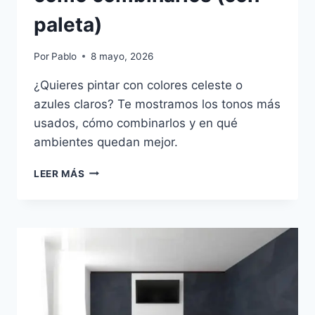
paleta)
Por
Pablo
8 mayo, 2026
¿Quieres pintar con colores celeste o
azules claros? Te mostramos los tonos más
usados, cómo combinarlos y en qué
ambientes quedan mejor.
TIPOS
LEER MÁS
DE
CELESTE
PARA
PAREDES:
CUÁL
ELEGIR
Y
CÓMO
COMBINARLOS