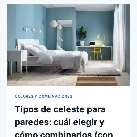
PARA
DORMITORIOS
MATRIMONIALES
O
CUARTOS
DE
PAREJA
COLORES Y COMBINACIONES
Tipos de celeste para
paredes: cuál elegir y
cómo combinarlos (con