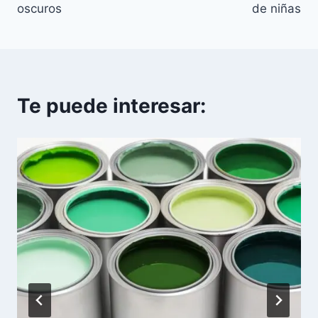
entradas
oscuros
de niñas
Te puede interesar: