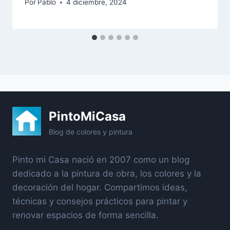
Por
Pablo
4 diciembre, 2024
PintoMiCasa
Blog de colores y pintura
Pinto mi Casa nació en 2007 como un blog
dedicado a la pintura de obra, los colores y la
decoración del hogar. Compartimos ideas,
técnicas y consejos prácticos para pintar y
renovar espacios de forma sencilla.