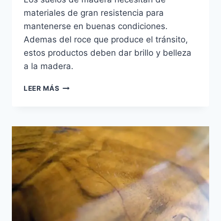
materiales de gran resistencia para
mantenerse en buenas condiciones.
Ademas del roce que produce el tránsito,
estos productos deben dar brillo y belleza
a la madera.
QUÉ
LEER MÁS
ES
EL
BARNIZ
PLASTIFICANTE
PARA
PISOS
DE
MADERA,
CÓMO
USARLO