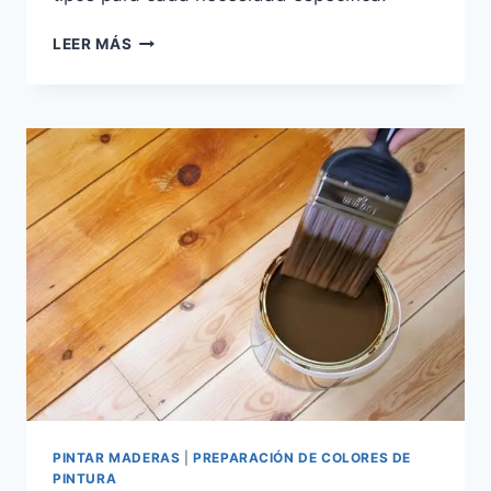
QUÉ
LEER MÁS
ES
EL
BARNIZ,
PROTECCIÓN
Y
EMBELLECIMIENTO
DE
LA
MADERA
PINTAR MADERAS
|
PREPARACIÓN DE COLORES DE
PINTURA