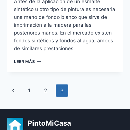
Antes de la aplicación de un esmalte
sintético u otro tipo de pintura es necesaria
una mano de fondo blanco que sirva de
imprimación a la madera para las
posteriores manos. En el mercado existen
fondos sintéticos y fondos al agua, ambos
de similares prestaciones.
FONDO
LEER MÁS
BLANCO
PARA
MADERAS,
¿PARA
Navegación
Página
1
2
3
QUÉ
SE
de
anterior
USA?
página
PintoMiCasa