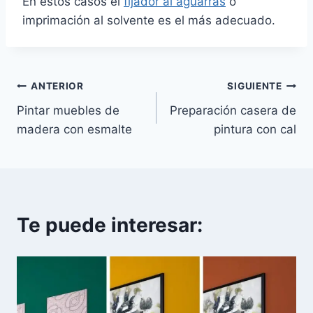
En estos casos el
fijador al aguarrás
o
imprimación al solvente es el más adecuado.
Navegación
ANTERIOR
SIGUIENTE
Pintar muebles de
Preparación casera de
de
madera con esmalte
pintura con cal
entradas
Te puede interesar: